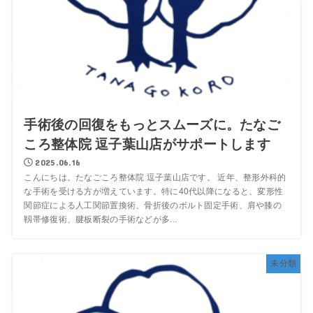
手術後の回復をもっとスムーズに。たなご
ころ整体院 逗子葉山店がサポートします
2025.06.16
こんにちは。たなごころ整体院 逗子葉山店です。 近年、整形外科的
な手術を受ける方が増えています。特に40代以降になると、変形性
関節症による人工関節置換術、骨折後のボルト固定手術、肩や膝の
靱帯修復術、腱板断裂の手術などが多...
未分類