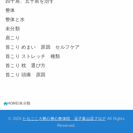
四十肩、五十肩を治す
整体
整体と水
未分類
肩こり
首こり めまい 原因 セルフケア
首こり ストレッチ 種類
首こり 枕 選び方
首こり 頭痛 原因
HOME
未分類
© 2026
たなごころ整心整心整体院 逗子葉山店ブログ
All Rights
Reserved.