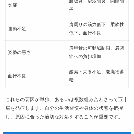
腱板炎、滑液包炎、関節包
炎症
炎
肩周りの筋力低下、柔軟性
運動不足
低下、血行不良
肩甲骨の可動域制限、肩関
姿勢の悪さ
節への負担増加
酸素・栄養不足、老廃物蓄
血行不良
積
これらの要因が単独、あるいは複数組み合わさって五十
肩を発症します。自分の生活習慣や身体の状態を把握
し、原因に合った適切な対処をすることが重要です。